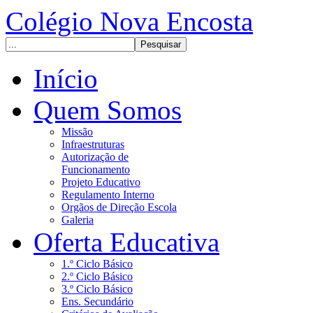
Colégio Nova Encosta
Início
Quem Somos
Missão
Infraestruturas
Autorização de
Funcionamento
Projeto Educativo
Regulamento Interno
Orgãos de Direção Escola
Galeria
Oferta Educativa
1.º Ciclo Básico
2.º Ciclo Básico
3.º Ciclo Básico
Ens. Secundário