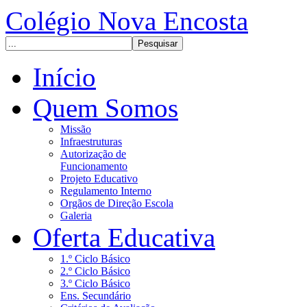
Colégio Nova Encosta
Início
Quem Somos
Missão
Infraestruturas
Autorização de
Funcionamento
Projeto Educativo
Regulamento Interno
Orgãos de Direção Escola
Galeria
Oferta Educativa
1.º Ciclo Básico
2.º Ciclo Básico
3.º Ciclo Básico
Ens. Secundário