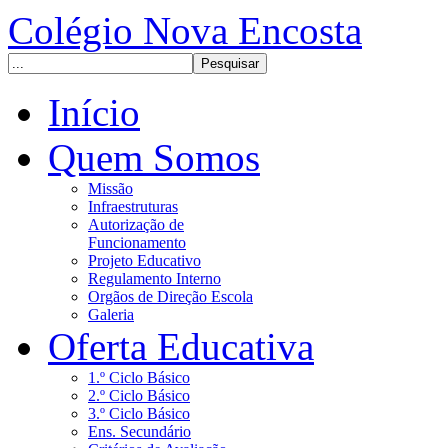
Colégio Nova Encosta
Início
Quem Somos
Missão
Infraestruturas
Autorização de
Funcionamento
Projeto Educativo
Regulamento Interno
Orgãos de Direção Escola
Galeria
Oferta Educativa
1.º Ciclo Básico
2.º Ciclo Básico
3.º Ciclo Básico
Ens. Secundário