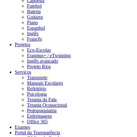
Capoeira
Futebol
Bateria
Guitarra
Piano
Espanhol
Inglês
Francês
Projetos
Eco-Escolas
Erasmus+ / eTwinning
Inglês avançado
Projeto Rios
Serviços
Transporte
Manuais Escolares
Refeitório
Psicologia
Terapia da Fala
Terapia Ocupacional
Pedopsiquiatria
Enfermagem
Office 365
Exames
Portal da Transparência