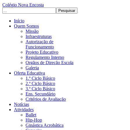
Colégio Nova Encosta
Início
Quem Somos
Missão
Infraestruturas
Autorização de
Funcionamento
Projeto Educativo
Regulamento Interno
Orgãos de Direção Escola
Galeria
Oferta Educativa
1.º Ciclo Básico
2.º Ciclo Básico
3.º Ciclo Básico
Ens. Secundário
Critérios de Avaliação
Notícias
Atividades
Ballet
Hip-Hop
Ginástica Acrobática