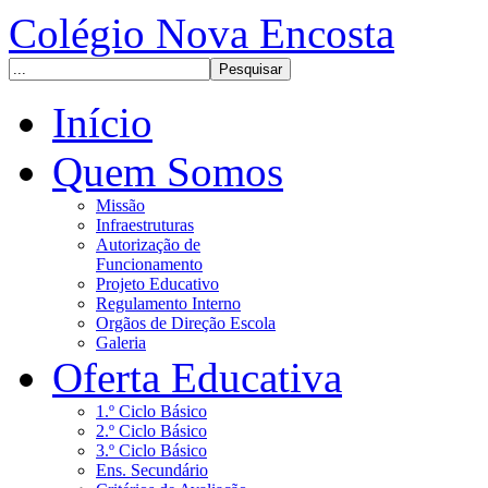
Colégio Nova Encosta
Início
Quem Somos
Missão
Infraestruturas
Autorização de
Funcionamento
Projeto Educativo
Regulamento Interno
Orgãos de Direção Escola
Galeria
Oferta Educativa
1.º Ciclo Básico
2.º Ciclo Básico
3.º Ciclo Básico
Ens. Secundário